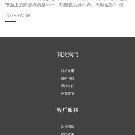
市面上的除濕機價格不一，功能也良莠不齊。海爾這款6L機
型，除濕力好，價格親民帶。對於想兼顧品質、效能與預算的
2025-07-18
使用者來說，是相當值得入手的一台機型。三大貼心設計，使
用更順手貼心小設計，真正體現了「為使用者設想」的用心3L
超大水箱：減少倒水次數，省時又省心。水箱提把設計：拿取
更
關於我們
關於海爾
最新消息
經銷合作
免責聲明
客戶服務
常見問題
保固政策