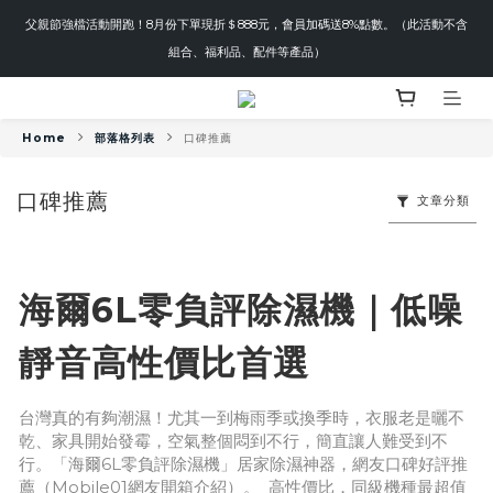
父親節強檔活動開跑！8月份下單現折＄888元，會員加碼送8%點數。（此活動不含
組合、福利品、配件等產品）
Home
部落格列表
口碑推薦
口碑推薦
文章分類
海爾6L零負評除濕機｜低噪
靜音高性價比首選
台灣真的有夠潮濕！尤其一到梅雨季或換季時，衣服老是曬不
乾、家具開始發霉，空氣整個悶到不行，簡直讓人難受到不
行。「海爾6L零負評除濕機」居家除濕神器，網友口碑好評推
薦（Mobile01網友開箱介紹）。 高性價比，同級機種最超值