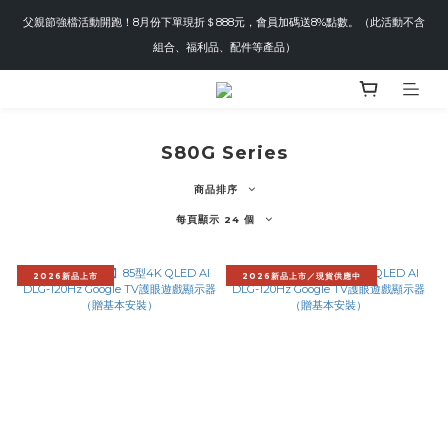
父親節強檔活動開跑！8月份下單現折＄888元，會員加碼送8%點數。（此活動不含
組合、福利品、配件等產品）
S80G Series
商品排序
每頁顯示 24 個
2026新品上市
2026新品上市／現貨供應中